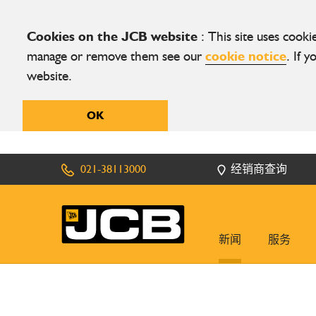
Cookies on the JCB website
: This site uses cook
manage or remove them see our
cookie notice
. If 
website.
OK
021-38113000
经销商查询
新闻
服务