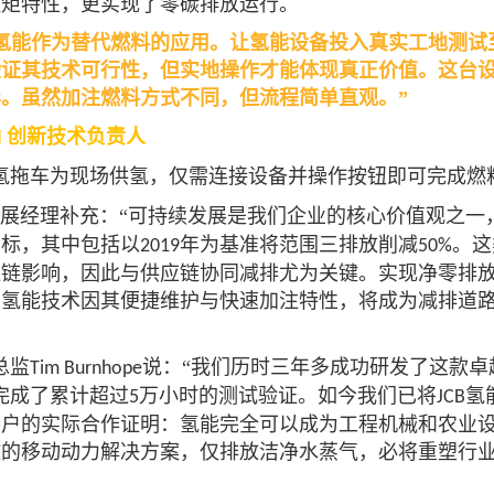
扭矩特性，更实现了零碳排放运行。
氢能作为替代燃料的应用。让氢能设备投入真实工地测试
验证其技术可行性，但实地操作才能体现真正价值。这台
。虽然加注燃料方式不同，但流程简单直观。”
创新技术负责人
M
氢拖车为现场供氢，仅需连接设备并操作按钮即可完成燃
展经理补充：“可持续发展是我们企业的核心价值观之一
目标，其中包括以
年为基准将范围三排放削减
。这
2019
50%
应链影响，因此与供应链协同减排尤为关键。实现净零排
，氢能技术因其便捷维护与快速加注特性，将成为减排道
总监
说：“我们历时三年多成功研发了这款卓
Tim Burnhope
完成了累计超过
万小时的测试验证。如今我们已将
氢
5
JCB
客户的实际合作证明：氢能完全可以成为工程机械和农业
的移动动力解决方案，仅排放洁净水蒸气，必将重塑行业