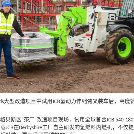
大型改造项目中试用
氢动力伸缩臂叉装车后，高度
ds
JCB
迪格贝斯区
茶厂
改造项目现场，试用全球首台
"
"
JCB 540-18
搭载
在
工厂自主研发的氢燃料内燃机，不仅提
JCB
Derbyshire