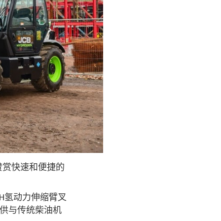
赞赏快速和便捷的
氢动力伸缩臂叉
0H
供与传统柴油机